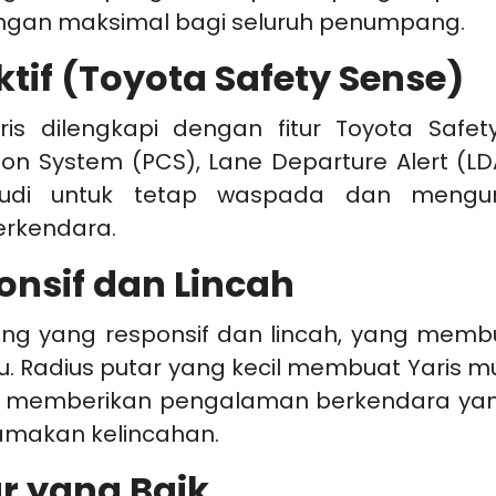
ungan maksimal bagi seluruh penumpang.
tif (Toyota Safety Sense)
ris dilengkapi dengan fitur Toyota Safe
sion System (PCS), Lane Departure Alert (
mudi untuk tetap waspada dan mengura
rkendara.
nsif dan Lincah
ling yang responsif dan lincah, yang memb
u. Radius putar yang kecil membuat Yaris 
sif memberikan pengalaman berkendara ya
amakan kelincahan.
ar yang Baik