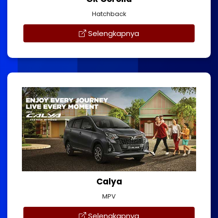
Hatchback
Selengkapnya
Calya
MPV
Selengkapnya