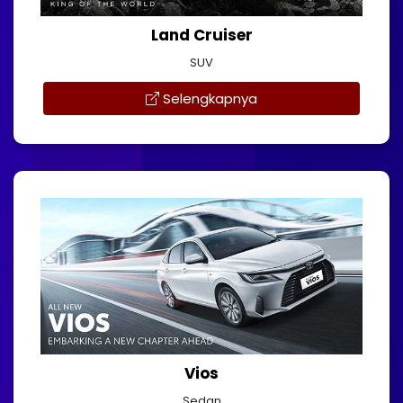
Land Cruiser
SUV
Selengkapnya
Vios
Sedan