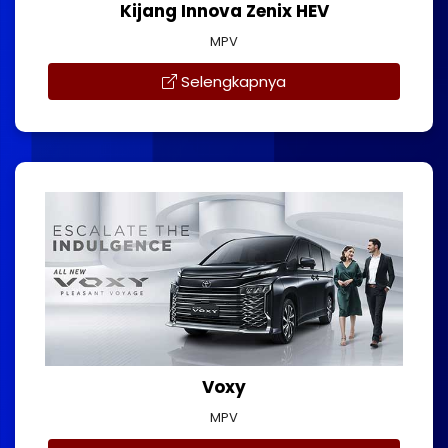
Kijang Innova Zenix HEV
MPV
Selengkapnya
Voxy
MPV