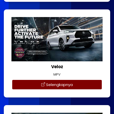
Veloz
MPV
Selengkapnya