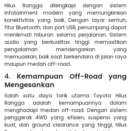
Hilux Rangga dilengkapi dengan sistem
infotainment modern yang memungkinkan
konektivitas yang baik. Dengan layar sentuh,
fitur Bluetooth, dan port USB, penumpang dapat
menikmati hiburan selama perjalanan. Sistem
audio yang berkualitas tinggi memastikan
pengalaman mendengarkan yang
memuaskan, baik saat berkendara di jalan raya
maupun medan off-road.
4.
Kemampuan Off-Road yang
Mengesankan
Salah satu daya tarik utama Toyota Hilux
Rangga adalah kemampuannya dalam
menghadapi medan off-road. Dengan sistem
penggerak 4WD yang efisien, suspensi yang
kuat, dan ground clearance yang tinggi, Hilux