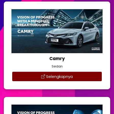
Camry
Sedan
Selengkapnya