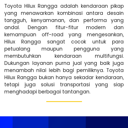
Toyota Hilux Rangga adalah kendaraan pikap
yang menawarkan kombinasi antara desain
tangguh, kenyamanan, dan performa yang
andal. Dengan fitur-fitur modern dan
kemampuan off-road yang mengesankan,
Hilux Rangga sangat cocok untuk para
petualang maupun pengguna yang
membutuhkan kendaraan multifungsi.
Dukungan layanan purna jual yang baik juga
menambah nilai lebih bagi pemiliknya. Toyota
Hilux Rangga bukan hanya sekadar kendaraan,
tetapi juga solusi transportasi yang siap
menghadapi berbagai tantangan.