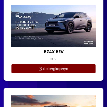
BZ4X BEV
SUV
Selengkapnya