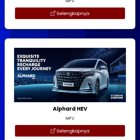
MPV
Selengkapnya
Alphard HEV
MPV
Selengkapnya