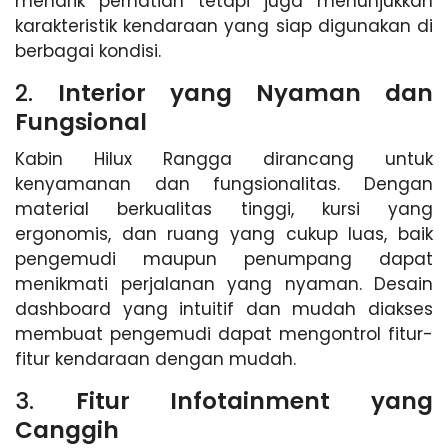
menarik perhatian tetapi juga menunjukkan
karakteristik kendaraan yang siap digunakan di
berbagai kondisi.
2.
Interior yang Nyaman dan
Fungsional
Kabin Hilux Rangga dirancang untuk
kenyamanan dan fungsionalitas. Dengan
material berkualitas tinggi, kursi yang
ergonomis, dan ruang yang cukup luas, baik
pengemudi maupun penumpang dapat
menikmati perjalanan yang nyaman. Desain
dashboard yang intuitif dan mudah diakses
membuat pengemudi dapat mengontrol fitur-
fitur kendaraan dengan mudah.
3.
Fitur Infotainment yang
Canggih