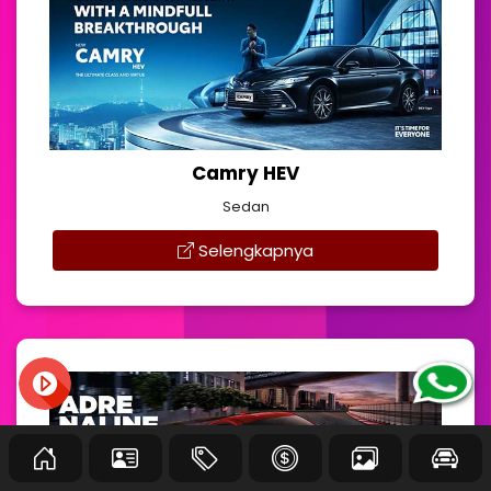
Camry HEV
Sedan
Selengkapnya