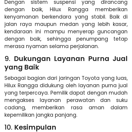
Dengan sistem suspensi yang dirancang
dengan baik, Hilux Rangga memberikan
kenyamanan berkendara yang stabil. Baik di
jalan raya maupun medan yang lebih kasar,
kendaraan ini mampu menyerap guncangan
dengan baik, sehingga penumpang tetap
merasa nyaman selama perjalanan.
9.
Dukungan Layanan Purna Jual
yang Baik
Sebagai bagian dari jaringan Toyota yang luas,
Hilux Rangga didukung oleh layanan purna jual
yang terpercaya. Pemilik dapat dengan mudah
mengakses layanan perawatan dan suku
cadang, memberikan rasa aman dalam
kepemilikan jangka panjang.
10.
Kesimpulan