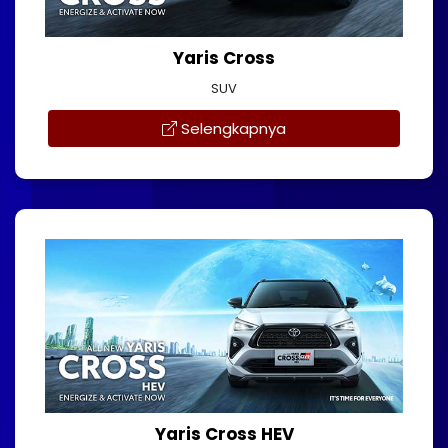
Yaris Cross
SUV
Selengkapnya
Yaris Cross HEV