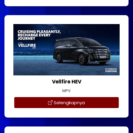
Vellfire HEV
MPV
Selengkapnya